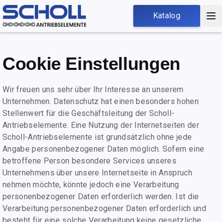
Katalog
Startseite
Cookie Einstellungen
Über uns
Wir freuen uns sehr über Ihr Interesse an unserem
Katalog
Unternehmen. Datenschutz hat einen besonders hohen
Dreh- & Frästeile
Stellenwert für die Geschäftsleitung der Scholl-
Antriebselemente. Eine Nutzung der Internetseiten der
Ketten
Scholl-Antriebselemente ist grundsätzlich ohne jede
Angabe personenbezogener Daten möglich. Sofern eine
Komponenten
betroffene Person besondere Services unseres
Unternehmens über unsere Internetseite in Anspruch
Sonderanfertigungen
nehmen möchte, könnte jedoch eine Verarbeitung
personenbezogener Daten erforderlich werden. Ist die
Kontakt
Verarbeitung personenbezogener Daten erforderlich und
besteht für eine solche Verarbeitung keine gesetzliche